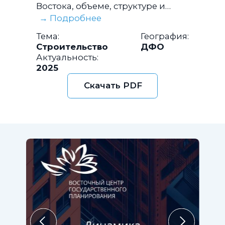
Востока, объеме, структуре и
стоимости строящегося жилья, а
→ Подробнее
также текущих результатах
Тема:
География:
реализации государственной
Строительство
ДФО
жилищной политики на
Актуальность:
территории макрорегиона.
2025
Скачать PDF