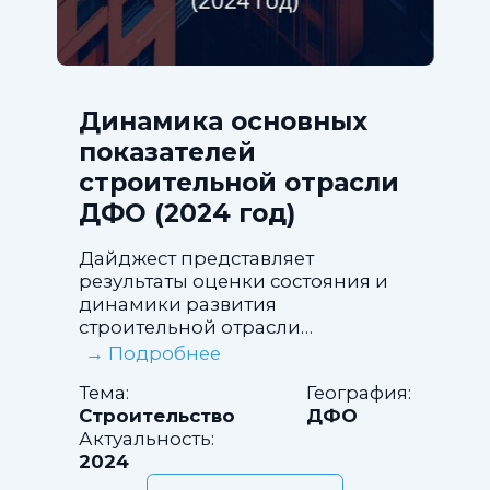
Динамика основных
показателей
строительной отрасли
ДФО (2024 год)
Дайджест представляет
результаты оценки состояния и
динамики развития
строительной отрасли
Дальневосточного федерального
→ Подробнее
округа за 2024 год.
Тема:
География:
Проанализированы данные об
Строительство
ДФО
объемах выполненных
Актуальность:
строительных работ, структуре
2024
объектов строительства,
численности и заработной плате