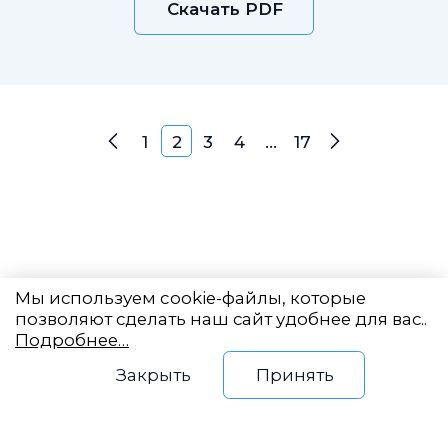
Скачать PDF
занятых в отрасли.
Навигация по записям
1
2
3
4
…
17
Назад
Далее
Мы используем cookie-файлы, которые
позволяют сделать наш сайт удобнее для вас..
Подробнее…
Восточный центр
Закрыть
Принять
государственного
планирования
Новый Арбат, 19, оф. 2204
info@vostokgosplan.ru