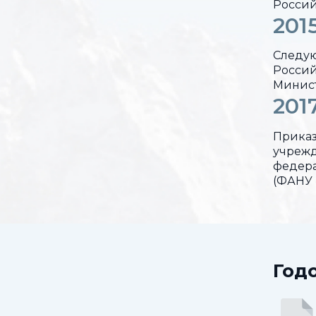
Россий
201
Следую
Россий
Минист
201
Приказ
учрежд
федера
(ФАНУ 
Год