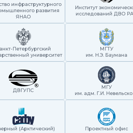
ство инфраструктурного
Институт экономическ
омышленного развития
исследований ДВО Р
ЯНАО
анкт-Петербургский
МГТУ
арственный университет
им. Н.Э. Баумана
МГУ
ДВГУПС
им. адм. Г.И. Невельск
верный (Арктический)
Проектный офис