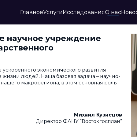
Главное
Услуги
Исследования
О нас
Ново
Стратегии и прогнозы
Публикации
Наши партнеры
е научное учреждение
Мастер-планы
НИР
История
арственного
Цифровые сервисы
Дайджесты
Годовые отчеты
Финансовые модели
Профили регионов
Документы
ИАС
Прочие
Контакты
а ускоренного экономического развития
Обработка данных
 жизни людей. Наша базовая задача – научно-
 нашего макрорегиона, в этом основная роль
Отзывы
Михаил Кузнецов
Директор ФАНУ “Востокгосплан”