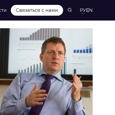
сти
Связаться с нами
РУ
EN