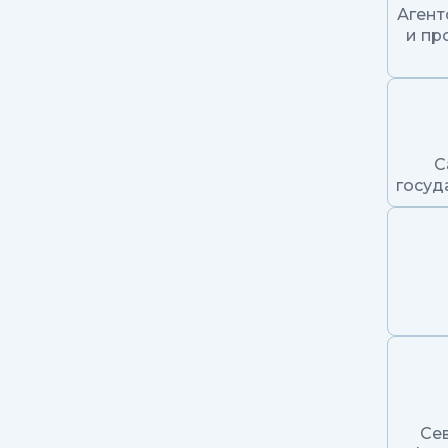
Агент
и пр
С
госуд
Се