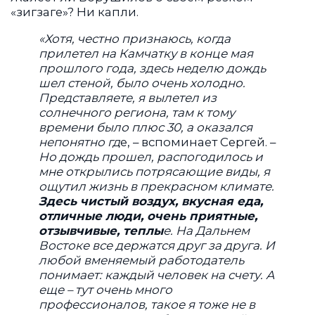
«зигзаге»? Ни капли.
«Хотя, честно признаюсь, когда
прилетел на Камчатку в конце мая
прошлого года, здесь неделю дождь
шел стеной, было очень холодно.
Представляете, я вылетел из
солнечного региона, там к тому
времени было плюс 30, а оказался
непонятно гд
е, – вспоминает Сергей. –
Но дождь прошел, распогодилось и
мне открылись потрясающие виды, я
ощутил жизнь в прекрасном климате.
Здесь чистый воздух, вкусная еда,
отличные люди, очень приятные,
отзывчивые, теплы
е. На Дальнем
Востоке все держатся друг за друга. И
любой вменяемый работодатель
понимает: каждый человек на счету. А
еще – тут очень много
профессионалов, такое я тоже не в