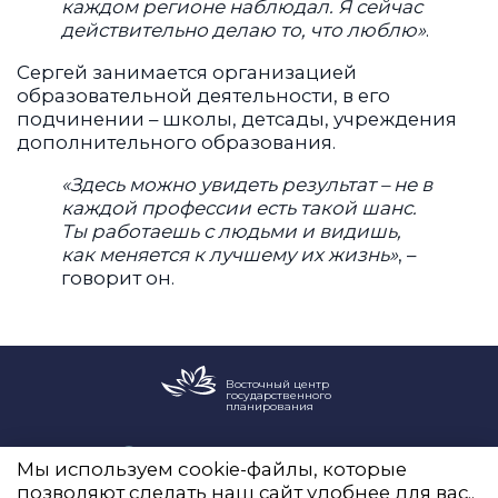
каждом регионе наблюдал. Я сейчас
действительно делаю то, что люблю»
.
Сергей занимается организацией
образовательной деятельности, в его
подчинении – школы, детсады, учреждения
дополнительного образования.
«Здесь можно увидеть результат – не в
каждой профессии есть такой шанс.
Ты работаешь с людьми и видишь,
как меняется к лучшему их жизнь»
, –
говорит он.
Восточный центр
государственного
планирования
Новый Арбат, 19, оф. 2204
Мы используем cookie-файлы, которые
info@vostokgosplan.ru
позволяют сделать наш сайт удобнее для вас..
+7 (495) 120-20-05