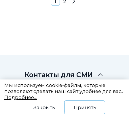
Навигация по запис
1
2
Далее
Контакты для СМИ
Мы используем cookie-файлы, которые
позволяют сделать наш сайт удобнее для вас..
Подробнее…
Восточный центр
Закрыть
Принять
государственного
планирования
Новый Арбат, 19, оф. 2204
info@vostokgosplan.ru