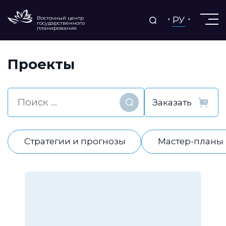
РУ
Восточный центр
государственного
планирования
Проекты
Найти
Стратегии и прогнозы
Мастер-планы