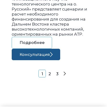
технологического центра на о.
Русский» представляет сценарии и
расчет необходимого
финансирования для создания на
Дальнем Востоке кластера
высокотехнологичных компаний,
ориентированных на рынки АТР.
Подробнее
Консультация
Навигация по запися
1
2
3
Далее