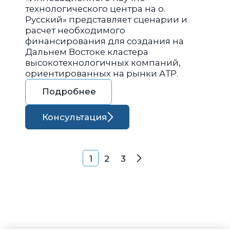
технологического центра на о.
Русский» представляет сценарии и
расчет необходимого
финансирования для создания на
Дальнем Востоке кластера
высокотехнологичных компаний,
ориентированных на рынки АТР.
Подробнее
Консультация
Навигация по запися
1
2
3
Далее