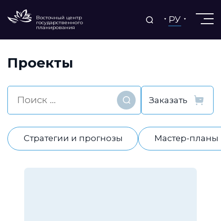
РУ
Восточный центр
государственного
планирования
Проекты
Найти
Стратегии и прогнозы
Мастер-планы