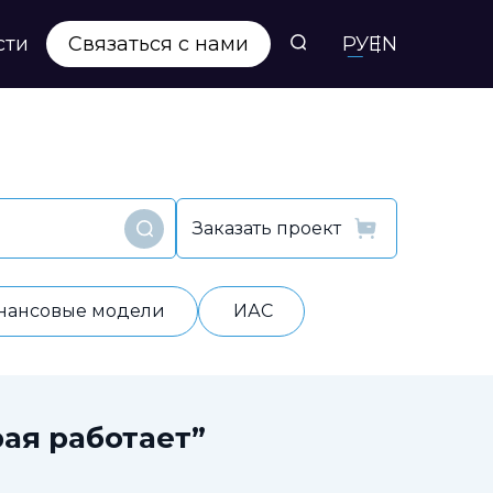
сти
Связаться с нами
РУ
EN
Заказать проект
Найти
нансовые модели
ИАС
ая работает”