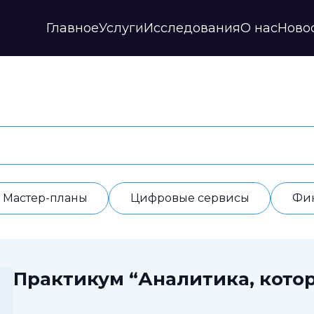
Главное
Услуги
Исследования
О нас
Ново
Стратегии и прогнозы
Публикации
Наши партнеры
Мастер-планы
НИР
История
Цифровые сервисы
Дайджесты
Годовые отчеты
Финансовые модели
Профили регионов
Документы
ИАС
Прочие
Контакты
Обработка данных
Отзывы
Мастер-планы
Цифровые сервисы
Фи
Практикум “Аналитика, котор