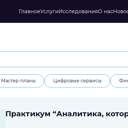
Главное
Услуги
Исследования
О нас
Ново
Стратегии и прогнозы
Публикации
Наши партнеры
Мастер-планы
НИР
История
Цифровые сервисы
Дайджесты
Годовые отчеты
Финансовые модели
Профили регионов
Документы
ИАС
Прочие
Контакты
Обработка данных
Отзывы
Мастер-планы
Цифровые сервисы
Фи
Практикум “Аналитика, котор