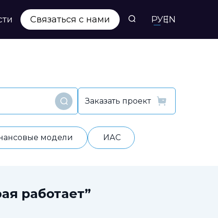
сти
Связаться с нами
РУ
EN
Заказать проект
Найти
нансовые модели
ИАС
ая работает”