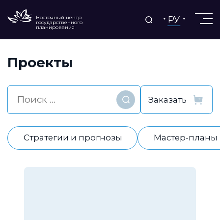
РУ
Восточный центр
государственного
планирования
Проекты
Найти
Стратегии и прогнозы
Мастер-планы