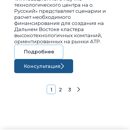
технологического центра на о.
Русский» представляет сценарии и
расчет необходимого
финансирования для создания на
Дальнем Востоке кластера
высокотехнологичных компаний,
ориентированных на рынки АТР.
Подробнее
Консультация
Навигация по запися
1
2
3
Далее