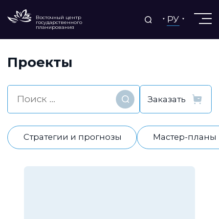
РУ
Восточный центр
государственного
планирования
Проекты
Найти
Стратегии и прогнозы
Мастер-планы