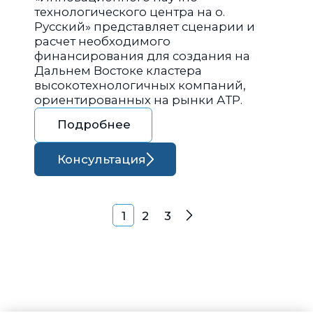
технологического центра на о.
Русский» представляет сценарии и
расчет необходимого
финансирования для создания на
Дальнем Востоке кластера
высокотехнологичных компаний,
ориентированных на рынки АТР.
Подробнее
Консультация
Навигация по запися
1
2
3
Далее