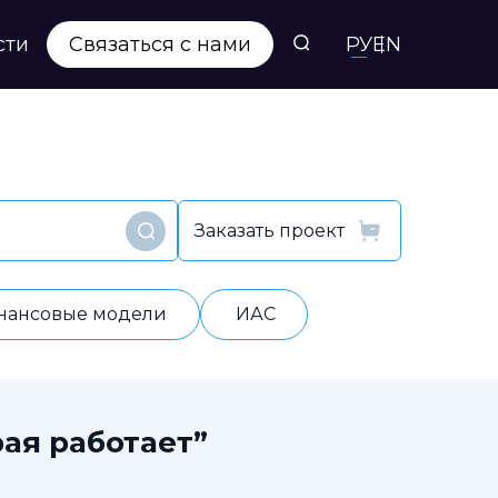
сти
Связаться с нами
РУ
EN
Заказать проект
Найти
нансовые модели
ИАС
ая работает”