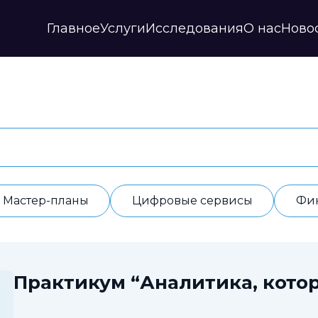
Главное
Услуги
Исследования
О нас
Ново
Стратегии и прогнозы
Публикации
Наши партнеры
Мастер-планы
НИР
История
Цифровые сервисы
Дайджесты
Годовые отчеты
Финансовые модели
Профили регионов
Документы
ИАС
Прочие
Контакты
Обработка данных
Отзывы
Мастер-планы
Цифровые сервисы
Фи
Практикум “Аналитика, котор