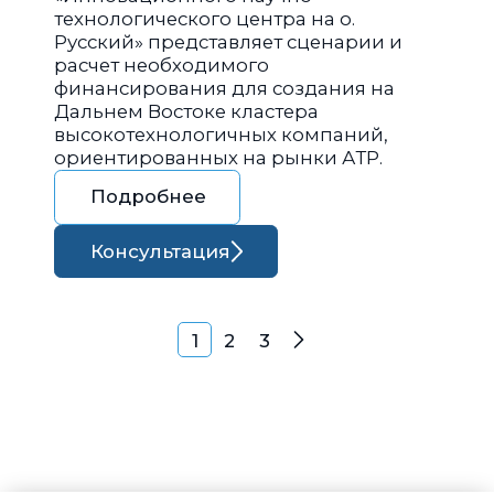
технологического центра на о.
Русский» представляет сценарии и
расчет необходимого
финансирования для создания на
Дальнем Востоке кластера
высокотехнологичных компаний,
ориентированных на рынки АТР.
Подробнее
Консультация
Навигация по запися
1
2
3
Далее