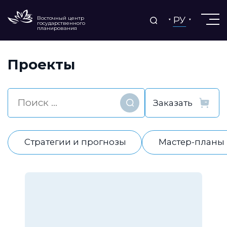
РУ
Восточный центр
государственного
планирования
Проекты
Найти
Стратегии и прогнозы
Мастер-планы