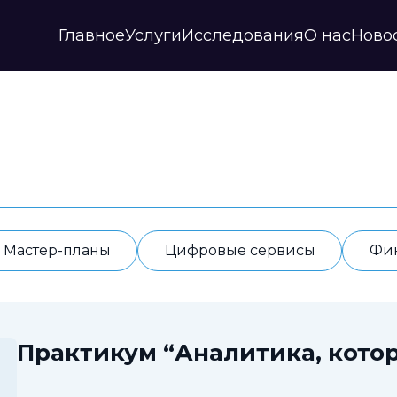
Главное
Услуги
Исследования
О нас
Ново
Стратегии и прогнозы
Публикации
Наши партнеры
Мастер-планы
НИР
История
Цифровые сервисы
Дайджесты
Годовые отчеты
Финансовые модели
Профили регионов
Документы
ИАС
Прочие
Контакты
Обработка данных
Отзывы
Мастер-планы
Цифровые сервисы
Фи
Практикум “Аналитика, котор