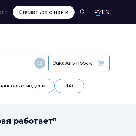
сти
Связаться с нами
РУ
EN
Заказать проект
Найти
нансовые модели
ИАС
ая работает”