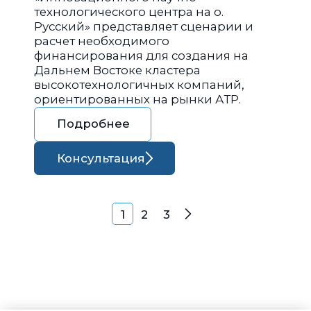
технологического центра на о.
Русский» представляет сценарии и
расчет необходимого
финансирования для создания на
Дальнем Востоке кластера
высокотехнологичных компаний,
ориентированных на рынки АТР.
Подробнее
Консультация
Навигация по запися
1
2
3
Далее