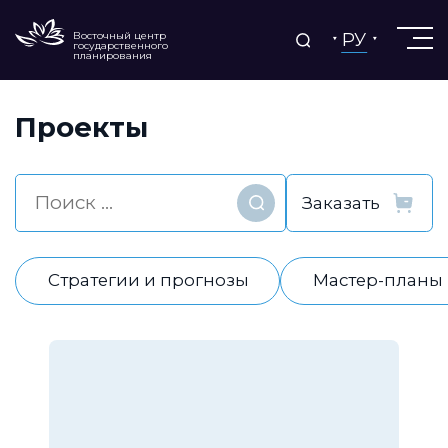
РУ
Восточный центр
государственного
планирования
Проекты
Найти
Стратегии и прогнозы
Мастер-планы