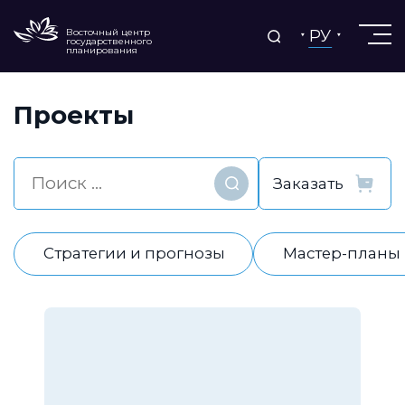
РУ
Восточный центр
государственного
планирования
Проекты
Найти
Стратегии и прогнозы
Мастер-планы