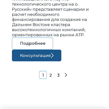
технологического центра на о.
Русский» представляет сценарии и
расчет необходимого
финансирования для создания на
Дальнем Востоке кластера
высокотехнологичных компаний,
ориентированных на рынки АТР.
Подробнее
Консультация
Навигация по запися
1
2
3
Далее