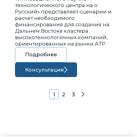
технологического центра на о.
Русский» представляет сценарии и
расчет необходимого
финансирования для создания на
Дальнем Востоке кластера
высокотехнологичных компаний,
ориентированных на рынки АТР.
Подробнее
Консультация
Навигация по запися
1
2
3
Далее