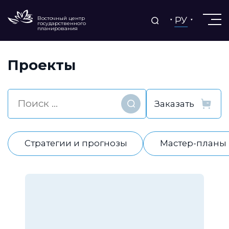
РУ
Восточный центр
государственного
планирования
Проекты
Найти
Стратегии и прогнозы
Мастер-планы