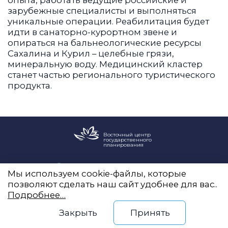
зарубежные специалисты и выполняться
уникальные операции. Реабилитация будет
идти в санаторно-курортном звене и
опираться на бальнеологические ресурсы
Сахалина и Курил – целебные грязи,
минеральную воду. Медицинский кластер
станет частью регионального туристического
продукта.
Восточный центр
государственного
планирования
Новый Арбат, 19, оф. 2204
Мы используем cookie-файлы, которые
info@vostokgosplan.ru
позволяют сделать наш сайт удобнее для вас..
+7 (495) 120-20-05
Подробнее…
Закрыть
Принять
Telegram
ВКонтакте