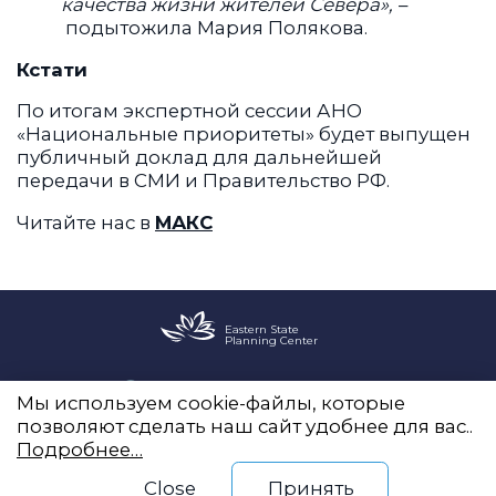
качества жизни жителей Севера»,
–
подытожила Мария Полякова.
Кстати
По итогам экспертной сессии АНО
«Национальные приоритеты» будет выпущен
публичный доклад для дальнейшей
передачи в СМИ и Правительство РФ.
Читайте нас в
МАКС
Eastern State
Planning Center
Office 2255, Novy Arbat, 19
Мы используем cookie-файлы, которые
info@vostokgosplan.ru
позволяют сделать наш сайт удобнее для вас..
+7 (495) 120-20-05
Подробнее…
Close
Принять
Telegram
ВКонтакте