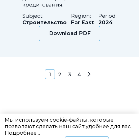
кредитования.
Subject:
Region:
Period:
Строительство
Far East
2024
Download PDF
Posts navigation
1
2
3
4
Next
Мы используем cookie-файлы, которые
позволяют сделать наш сайт удобнее для вас..
Подробнее…