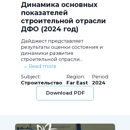
Динамика основных
показателей
строительной отрасли
ДФО (2024 год)
Дайджест представляет
результаты оценки состояния и
динамики развития
строительной отрасли
Дальневосточного федерального
→ Read more
округа за 2024 год.
Subject:
Region:
Period:
Проанализированы данные об
Строительство
Far East
2024
объемах выполненных
строительных работ, структуре
Download PDF
объектов строительства,
численности и заработной плате
занятых в отрасли.