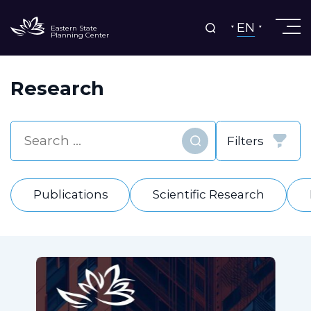
EN
Eastern State
Planning Center
Research
Filters
Find
Publications
Scientific Research