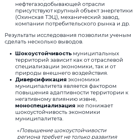
сделать несколько выводов.
Шокоустойчивость
муниципальных
территорий зависит как от отраслевой
специализации экономики, так и от
природы внешнего воздействия.
Диверсификация
экономики
муниципалитета является фактором
повышения адаптивности территории к
негативному влиянию извне,
моноспециализация
же понижает
шокоустойчивость экономики
муниципалитета.
«
Повышение шокоустойчивости
региона требует не только развития
административного центра, но и
целенаправленной поддержки
периферийных территорий
, –
подчеркнул Михаил Бурик. –
Сегодня
для проведения эффективной
экономической политики