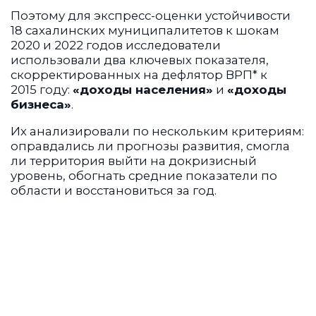
Поэтому для экспресс-оценки устойчивости
18 сахалинских муниципалитетов к шокам
2020 и 2022 годов исследователи
использовали два ключевых показателя,
скорректированных на дефлятор ВРП* к
2015 году:
«доходы населения»
и
«доходы
бизнеса»
.
Их анализировали по нескольким критериям:
оправдались ли прогнозы развития, смогла
ли территория выйти на докризисный
уровень, обогнать средние показатели по
области и восстановиться за год.
В 2020 году Сахалинская область
продемонстрировала более высокий уровень
шокоустойчивости, чем в 2022-м. Несмотря на
замедление мировой экономики в период
пандемии, сокращение спроса на