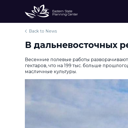
Eastern State
Planning Center
Back to News
В дальневосточных р
Весенние полевые работы разворачивают
гектаров, что на 199 тыс. больше прошлог
масличные культуры.