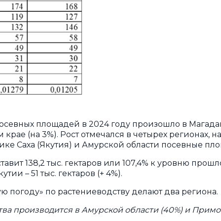
евных площадей в 2024 году произошло в Магаданск
м крае (на 3%). Рост отмечался в четырех регионах,
ублике Саха (Якутия) и Амурской области посевные п
вит 138,2 тыс. гектаров или 107,4% к уровню прошлог
тии – 51 тыс. гектаров (+ 4%).
ю погоду» по растениеводству делают два региона.
ва производится в Амурской области (40%) и Примор