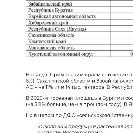
Наряду с Приморским краем снижение пос
6%), Сахалинской области и Забайкальско
АО – на 11% или 14 тыс. гектаров. В Респ
В 2025-м посевная площадь в Бурятии соста
(на 3,8% больше, чем в прошлом году). В Яку
Но в целом по ДФО «сельскохозяйственну
«Около 66% продукции растениеводст
эксперты Востокгосплана.