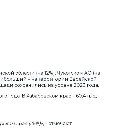
ой области (на 12%), Чукотском АО (на
 наибольший – на территории Еврейской
лощади сохранились на уровне 2023 года.
о года. В Хабаровском крае – 60,4 тыс.,
ском крае (26%)»
, – отмечают