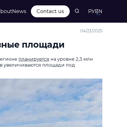
bout
News
Contact us
РУ
EN
s
04/23/2025
евные площади
ts
регионе
планируется
на уровне 2,3 млн
аров увеличиваются площади под
y