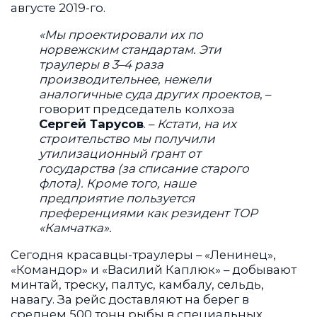
августе 2019-го.
«Мы проектировали их по
норвежским стандартам. Эти
траулеры в 3–4 раза
производительнее, нежели
аналогичные суда других проектов
, –
говорит председатель колхоза
Сергей Тарусов
. –
Кстати, на их
строительство мы получили
утилизационный грант от
государства (за списание старого
флота). Кроме того, наше
предприятие пользуется
преференциями как резидент ТОР
«Камчатка».
Сегодня красавцы-траулеры – «Ленинец»,
«Командор» и «Василий Каплюк» – добывают
минтай, треску, палтус, камбалу, сельдь,
навагу. За рейс доставляют на берег в
среднем 500 тонн рыбы в специальных