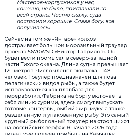
Мастеров-корпусников у нас,
конечно, не было, приглашали со
всей страны. Честно скажу: суда
построили хорошие. Слава богу, все
получилось».
Сейчас на том же «Янтаре» колхоз
достраивает большой морозильный траулер
проекта 5670WSD «Виктор Гаврилов». Он
будет вести промысел в северо-западной
части Тихого океана. Длина судна превышает
120 метров. Число членов экипажа – 148
человек. Траулер предназначен для лова
пелагических видов рыбы, а также будет
использоваться как плавбаза для
переработки. Фабрика на борту включает в
себя линию сурими, здесь смогут выпускать
готовые консервы, рыбий жир, муку, а также
разделанную и упакованную рыбу. Это самый
крупный рыболовный траулер из строящихся
на российских верфях! В начале 2026 года
гигант уже должен прибыть на Камчатку.