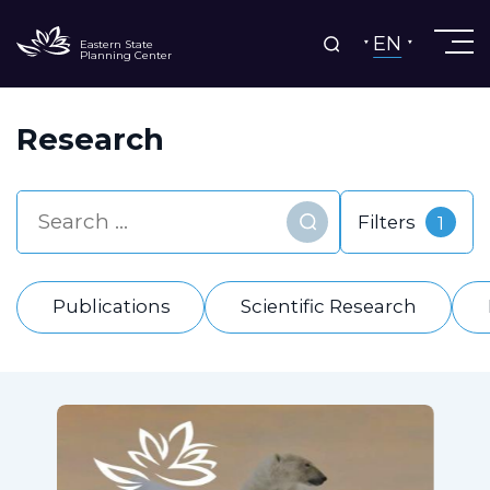
EN
Eastern State
Planning Center
Research
Filters
1
Find
Publications
Scientific Research