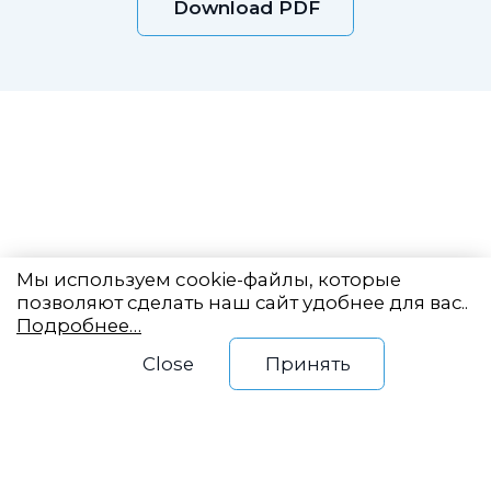
Download PDF
Мы используем cookie-файлы, которые
позволяют сделать наш сайт удобнее для вас..
Подробнее…
Eastern State
Close
Принять
Planning Center
Office 2255, Novy Arbat, 19
info@vostokgosplan.ru
+7 (495) 120-20-05