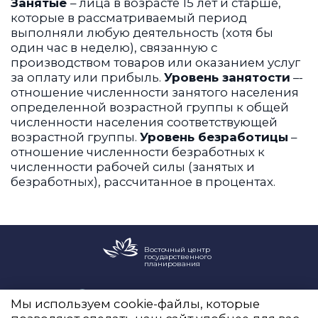
Занятые
– лица в возрасте 15 лет и старше,
которые в рассматриваемый период
выполняли любую деятельность (хотя бы
один час в неделю), связанную с
производством товаров или оказанием услуг
за оплату или прибыль.
Уровень занятости
–­
отношение численности занятого населения
определенной возрастной группы к общей
численности населения соответствующей
возрастной группы.
Уровень безработицы
–
отношение численности безработных к
численности рабочей силы (занятых и
безработных), рассчитанное в процентах.
Восточный центр
государственного
планирования
Новый Арбат, 19, оф. 2204
Мы используем cookie-файлы, которые
info@vostokgosplan.ru