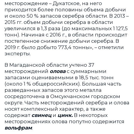
месторождение – Дукатское, на него
приходится более половины объема добычи
и около 50 % запасов серебра области. В 2013 –
2015 гг. объем добычи серебра в области
увеличился в 1,3 раза (до максимальных 1 127,5
тонн). Начиная с 2016 г., в области происходит
постепенное снижение добычи серебра. В
2019 г. было добыто 773,4 тонны», – отметили
эксперты.
В Магаданской области учтено 37
месторождений
олова
с суммарными
запасами оцениваемыми в 18,5 тыс. тонн
(около 1 % общероссийских). Большая часть
разведанных запасов этого металла
сосредоточена в Омсукчанском городском
округе. Часть месторождений серебра и олова
носят комплексный характер, а также
содержат
свинец
и
цинк.
В некоторых
месторождениях олова попутно содержится
вольфрам
.