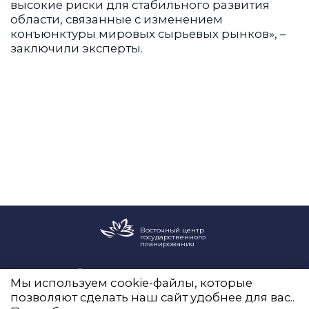
высокие риски для стабильного развития
области, связанные с изменением
конъюнктуры мировых сырьевых рынков», –
заключили эксперты.
Восточный центр
государственного
планирования
Новый Арбат, 19, оф. 2204
Мы используем cookie-файлы, которые
info@vostokgosplan.ru
позволяют сделать наш сайт удобнее для вас..
+7 (495) 120-20-05