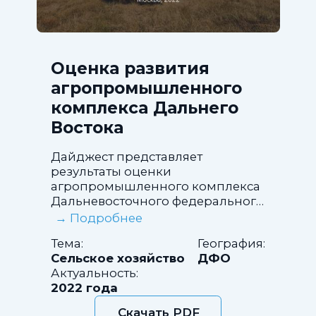
Оценка развития
агропромышленного
комплекса Дальнего
Востока
Дайджест представляет
результаты оценки
агропромышленного комплекса
Дальневосточного федерального
округа и содержит анализ
→ Подробнее
ключевых показателей его
Тема:
География:
развития: размеры посевных
Сельское хозяйство
ДФО
площадей, объемы производства
Актуальность:
продукции, урожайность
2022 года
сельскохозяйственных культур и
продуктивность животноводства.
Скачать PDF