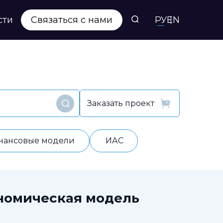
сти
Связаться с нами
РУ
EN
Заказать проект
Найти
нансовые модели
ИАС
номическая модель