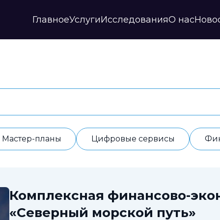
Главное
Услуги
Исследования
О нас
Ново
Стратегии и прогнозы
Публикации
Наши партнеры
Мастер-планы
НИР
История
Цифровые сервисы
Дайджесты
Годовые отчеты
Финансовые модели
Профили регионов
Документы
ИАС
Прочие
Контакты
Обработка данных
Отзывы
Мастер-планы
Цифровые сервисы
Фи
Комплексная финансово-эко
«Северный морской путь»