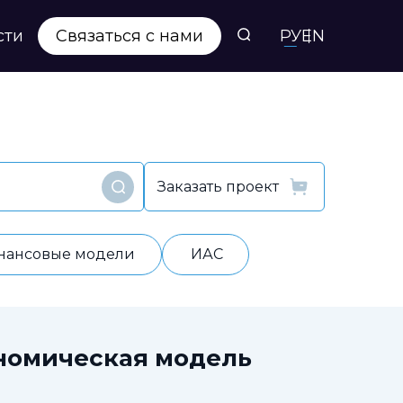
сти
Связаться с нами
РУ
EN
Заказать проект
Найти
нансовые модели
ИАС
номическая модель