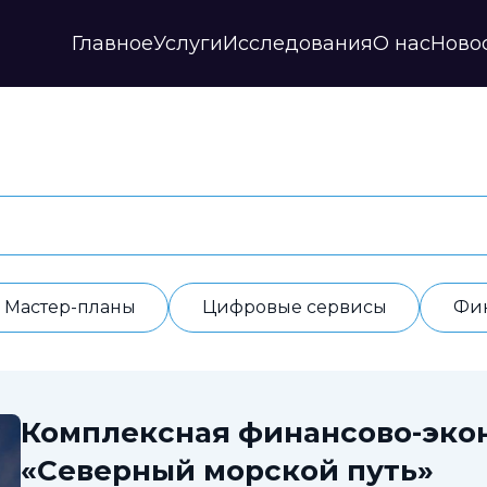
Главное
Услуги
Исследования
О нас
Ново
Стратегии и прогнозы
Публикации
Наши партнеры
Мастер-планы
НИР
История
Цифровые сервисы
Дайджесты
Годовые отчеты
Финансовые модели
Профили регионов
Документы
ИАС
Прочие
Контакты
Обработка данных
Отзывы
Мастер-планы
Цифровые сервисы
Фи
Комплексная финансово-эко
«Северный морской путь»