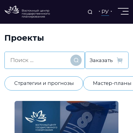
РУ
Восточный центр
государственного
планирования
Проекты
Найти
Стратегии и прогнозы
Мастер-планы