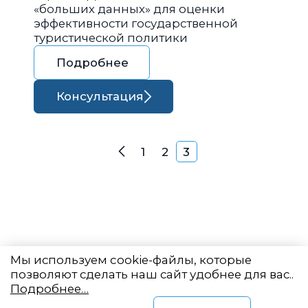
«больших данных» для оценки
эффективности государственной
туристической политики
Подробнее
Консультация
Навигация по запися
1
2
3
Назад
Мы используем cookie-файлы, которые
позволяют сделать наш сайт удобнее для вас..
Подробнее…
Восточный центр