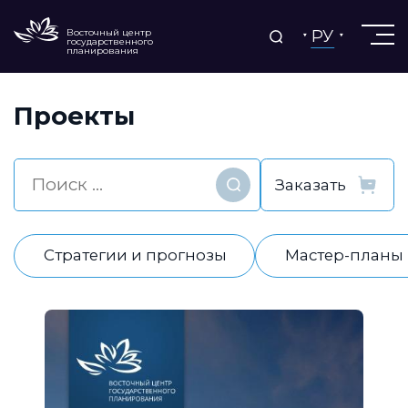
РУ
Восточный центр
государственного
планирования
Проекты
Найти
Стратегии и прогнозы
Мастер-планы