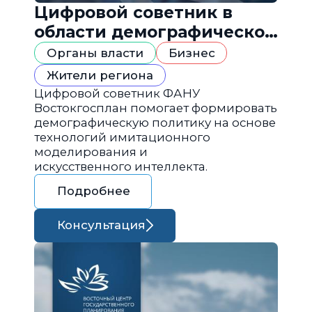
Цифровой советник в
области демографической
политики
Органы власти
Бизнес
Жители региона
Цифровой советник ФАНУ
Востокгосплан помогает формировать
демографическую политику на основе
технологий имитационного
моделирования и
искусственного интеллекта.
Подробнее
Консультация