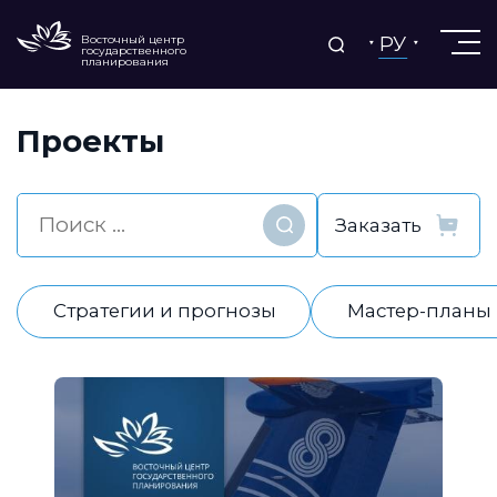
РУ
Восточный центр
государственного
планирования
Проекты
Найти
Стратегии и прогнозы
Мастер-планы