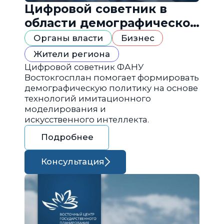
Цифровой советник в
области демографической
политики
Органы власти
Бизнес
Жители региона
Цифровой советник ФАНУ
Востокгосплан помогает формировать
демографическую политику на основе
технологий имитационного
моделирования и
искусственного интеллекта.
Подробнее
Консультация