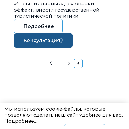
«больших данных» для оценки
эффективности государственной
туристической политики
Подробнее
Консультация
Навигация по запися
1
2
3
Назад
Мы используем cookie-файлы, которые
позволяют сделать наш сайт удобнее для вас..
Подробнее…
Восточный центр