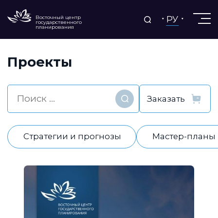
РУ
Восточный центр
государственного
планирования
Проекты
Найти
Стратегии и прогнозы
Мастер-планы