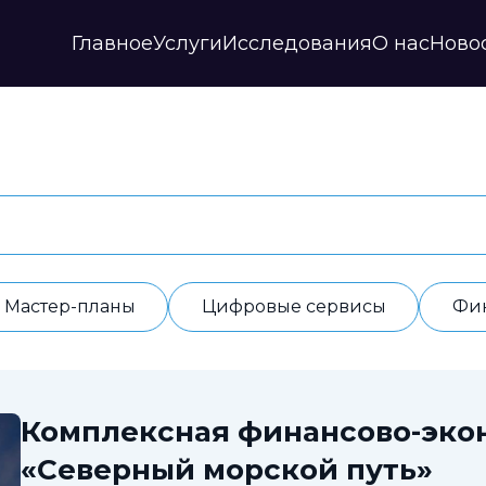
Главное
Услуги
Исследования
О нас
Ново
Стратегии и прогнозы
Публикации
Наши партнеры
Мастер-планы
НИР
История
Цифровые сервисы
Дайджесты
Годовые отчеты
Финансовые модели
Профили регионов
Документы
ИАС
Прочие
Контакты
Обработка данных
Отзывы
Мастер-планы
Цифровые сервисы
Фи
Комплексная финансово-эко
«Северный морской путь»