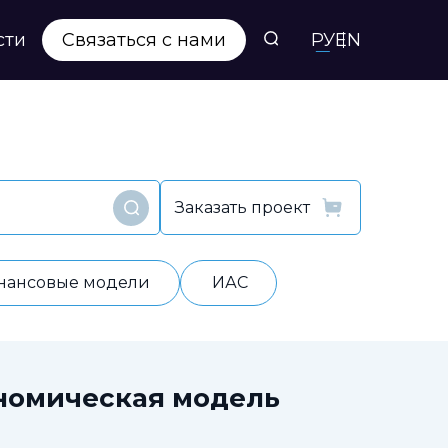
сти
Связаться с нами
РУ
EN
Заказать проект
Найти
нансовые модели
ИАС
номическая модель