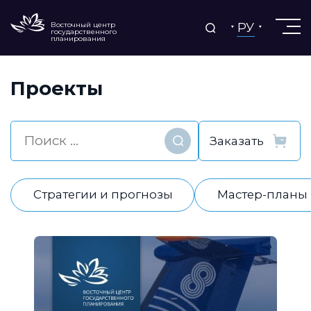
РУ
Восточный центр
государственного
планирования
Проекты
Найти
Стратегии и прогнозы
Мастер-планы