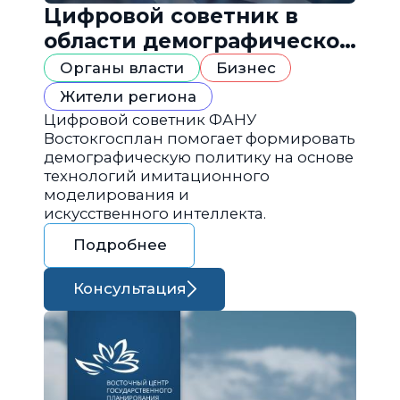
Цифровой советник в
области демографической
политики
Органы власти
Бизнес
Жители региона
Цифровой советник ФАНУ
Востокгосплан помогает формировать
демографическую политику на основе
технологий имитационного
моделирования и
искусственного интеллекта.
Подробнее
Консультация