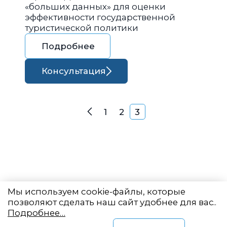
«больших данных» для оценки
эффективности государственной
туристической политики
Подробнее
Консультация
Навигация по запися
1
2
3
Назад
Мы используем cookie-файлы, которые
позволяют сделать наш сайт удобнее для вас..
Подробнее…
Восточный центр