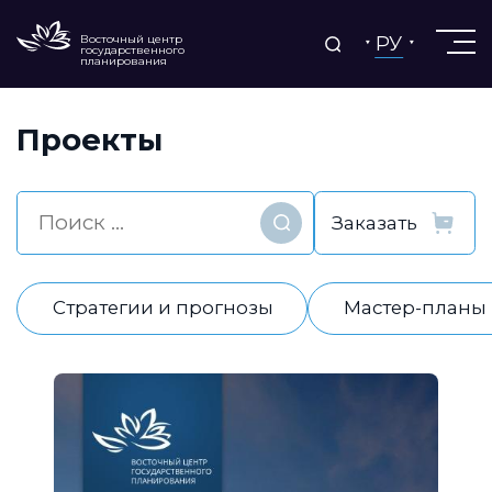
РУ
Восточный центр
государственного
планирования
Проекты
Найти
Стратегии и прогнозы
Мастер-планы