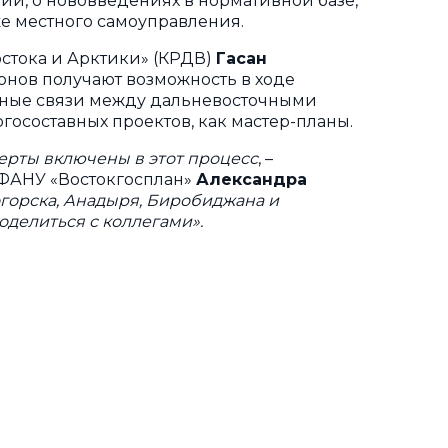
и, о нововведениях в нормативной базе,
е местного самоуправления.
стока и Арктики» (КРДВ)
Гасан
ионов получают возможность в ходе
льные связи между дальневосточными
госоставных проектов, как мастер-планы.
ерты включены в этот процесс
, –
 ФАНУ «Востокгосплан»
Александра
огорска, Анадыря, Биробиджана и
оделиться с коллегами».