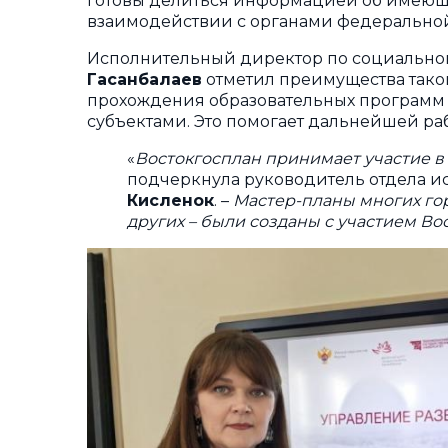
готовы делиться информацией об имеющих
взаимодействии с органами федеральной 
Исполнительный директор по социальном
Гасанбалаев
отметил преимущества таког
прохождения образовательных программ 
субъектами. Это помогает дальнейшей раб
«
Востокгосплан принимает участие в
подчеркнула руководитель отдела 
Кисленок
. –
Мастер-планы многих гор
других – были созданы с участием Во