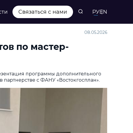
сти
Связаться с нами
РУ
EN
08.05.2026
ов по мастер-
резентация программы дополнительного
 партнерстве с ФАНУ «Востокгосплан».