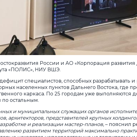
стокразвития России и АО «Корпорация развития Д
ута «ПОЛИС», НИУ ВШЭ.
 дефицит специалистов, способных разрабатывать и
орных населенных пунктов Дальнего Востока, где п
нственного каркаса. По 25 городам уже выполняются
и по остальным.
венных и муниципальных служащих органов исполните
ов, архитекторов, представителей крупных холдинг
 разработке и реализации мастер-планов,
– пояснил р
равлению развитием территорий максимально практ