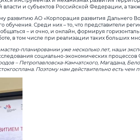
ся инструментах и механизмах развития территори
власти и субъектов Российской Федерации, а такж
у развитию АО «Корпорация развития Дальнего Во
о обучения. Среди них – то, что представители рег
общаться – и очно, и онлайн, формируя горизонта
оте, в том числе при реализации таких больших мно
 мастер-планировании уже несколько лет, наши эксп
исследования социально-экономических процессов
одов – Петропавловска-Камчатского, Магадана, Бел
стокгосплана. Поэтому нам действительно есть чем п