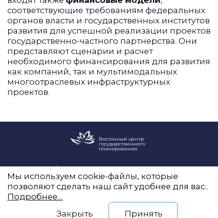
соответствующие требованиям федеральных
органов власти и государственных институтов
развития для успешной реализации проектов
государственно-частного партнерства. Они
представляют сценарии и расчет
необходимого финансирования для развития
как компаний, так и мультимодальных
многоотраслевых инфраструктурных
проектов.
Восточный центр
государственного
планирования
Новый Арбат, 19, оф. 2204
Мы используем cookie-файлы, которые
info@vostokgosplan.ru
позволяют сделать наш сайт удобнее для вас..
+7 (495) 120-20-05
Подробнее…
Закрыть
Принять
Telegram
ВКонтакте