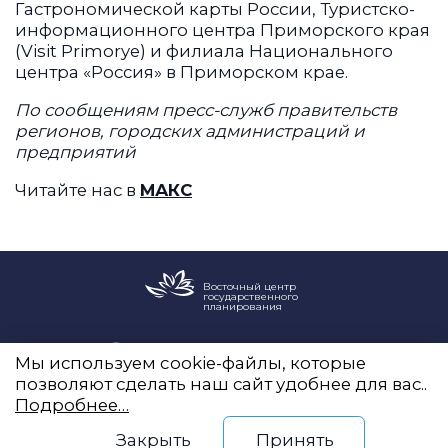
Гастрономической карты России, Туристско-
информационного центра Приморского края
(Visit Primorye) и филиала Национального
центра «Россия» в Приморском крае.
По сообщениям пресс-служб правительств
регионов, городских администраций и
предприятий
Читайте нас в
МАКС
Восточный центр
государственного
планирования
Новый Арбат, 19, оф. 2204
Мы используем cookie-файлы, которые
info@vostokgosplan.ru
позволяют сделать наш сайт удобнее для вас..
+7 (495) 120-20-05
Подробнее…
Закрыть
Принять
Telegram
ВКонтакте