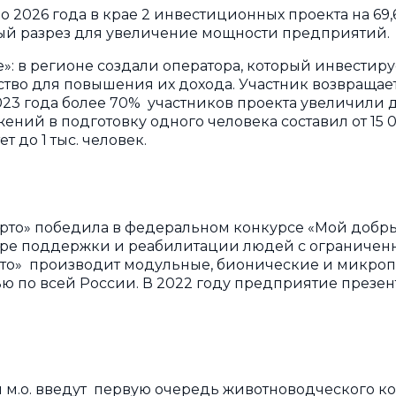
о 2026 года в крае 2 инвестиционных проекта на 6
ый разрез для увеличение мощности предприятий.
»: в регионе создали оператора, который инвестиру
тво для повышения их дохода. Участник возвращае
2023 года более 70% участников проекта увеличили 
ний в подготовку одного человека составил от 15 00
 до 1 тыс. человек.
рто» победила в федеральном конкурсе «Мой добр
ере поддержки и реабилитации людей с ограничен
рто» производит модульные, бионические и микроп
ю по всей России. В 2022 году предприятие презен
 м.о. введут первую очередь животноводческого ком