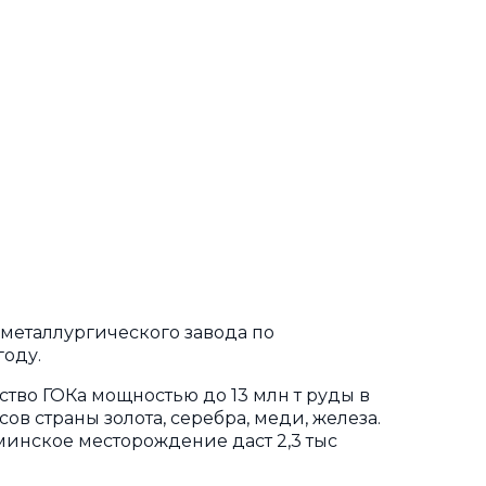
-металлургического завода по
году.
ство ГОКа мощностью до 13 млн т руды в
асов страны золота, серебра, меди, железа.
минское месторождение даст 2,3 тыс