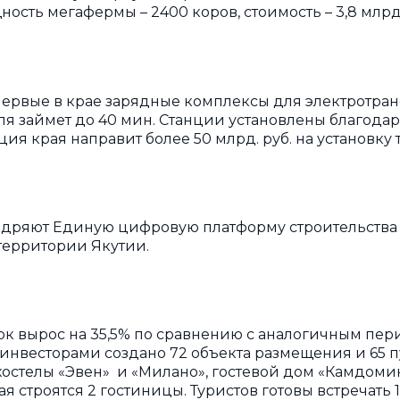
ность мегафермы – 2400 коров, стоимость – 3,8 млрд
первые в крае зарядные комплексы для электротран
иля займет до 40 мин. Станции установлены благо
ия края направит более 50 млрд. руб. на установку 
едряют Единую цифровую платформу строительства 
территории Якутии.
оток вырос на 35,5% по сравнению с аналогичным пер
 года инвесторами создано 72 объекта размещения и 65
 хостелы «Эвен» и «Милано», гостевой дом «Камдомик
ая строятся 2 гостиницы. Туристов готовы встречать 