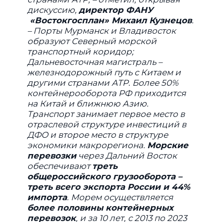
дискуссию,
директор ФАНУ
«Востокгосплан» Михаил Кузнецов
.
– Порты Мурманск и Владивосток
образуют Северный морской
транспортный коридор;
Дальневосточная магистраль –
железнодорожный путь с Китаем и
другими странами АТР. Более 50%
контейнерооборота РФ приходится
на Китай и ближнюю Азию.
Транспорт занимает первое место в
отраслевой структуре инвестиций в
ДФО и второе место в структуре
экономики макрорегиона.
Морские
перевозки
через Дальний Восток
обеспечивают
треть
общероссийского грузооборота –
треть всего экспорта России и 44%
импорта
. Морем осуществляется
более половины контейнерных
перевозок
, и за 10 лет, с 2013 по 2023