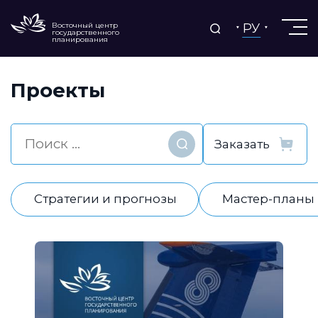
РУ
Восточный центр
государственного
планирования
Проекты
Найти
Стратегии и прогнозы
Мастер-планы