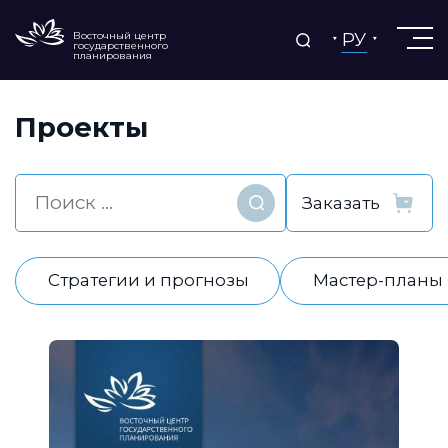
РУ
Восточный центр
государственного
планирования
Проекты
Найти
Стратегии и прогнозы
Мастер-планы