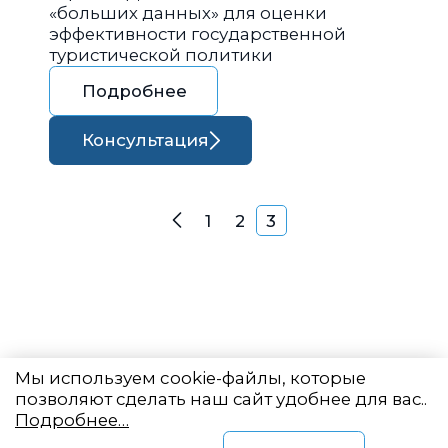
«больших данных» для оценки
эффективности государственной
туристической политики
Подробнее
Консультация
Навигация по запися
1
2
3
Назад
Мы используем cookie-файлы, которые
позволяют сделать наш сайт удобнее для вас..
Подробнее…
Восточный центр