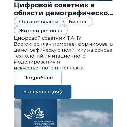
Цифровой советник в
области демографической
политики
Органы власти
Бизнес
Жители региона
Цифровой советник ФАНУ
Востокгосплан помогает формировать
демографическую политику на основе
технологий имитационного
моделирования и
искусственного интеллекта.
Подробнее
Консультация