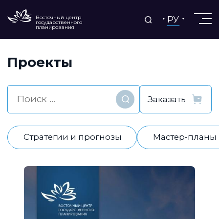
РУ
Восточный центр
государственного
планирования
Проекты
Найти
Стратегии и прогнозы
Мастер-планы