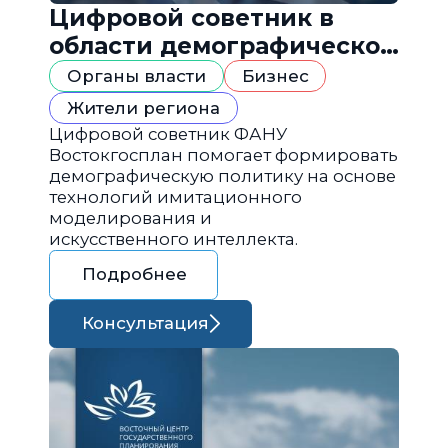
Цифровой советник в
области демографической
политики
Органы власти
Бизнес
Жители региона
Цифровой советник ФАНУ
Востокгосплан помогает формировать
демографическую политику на основе
технологий имитационного
моделирования и
искусственного интеллекта.
Подробнее
Консультация