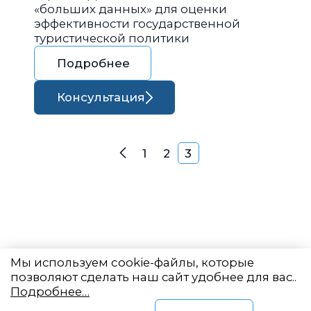
«больших данных» для оценки
эффективности государственной
туристической политики
Подробнее
Консультация
Навигация по запися
1
2
3
Назад
Мы используем cookie-файлы, которые
позволяют сделать наш сайт удобнее для вас..
Подробнее…
Восточный центр