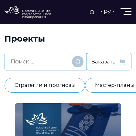
РУ
Восточный центр
государственного
планирования
Проекты
Найти
Стратегии и прогнозы
Мастер-планы