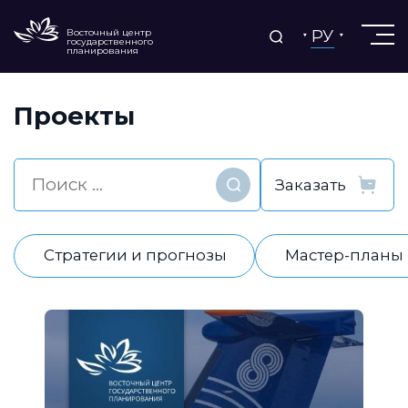
РУ
Восточный центр
государственного
планирования
Проекты
Найти
Стратегии и прогнозы
Мастер-планы