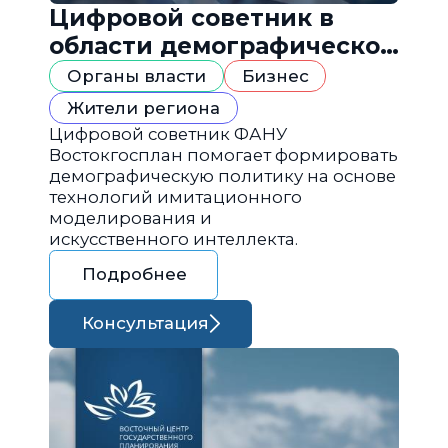
Цифровой советник в
области демографической
политики
Органы власти
Бизнес
Жители региона
Цифровой советник ФАНУ
Востокгосплан помогает формировать
демографическую политику на основе
технологий имитационного
моделирования и
искусственного интеллекта.
Подробнее
Консультация