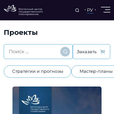
РУ
Восточный центр
государственного
планирования
Проекты
Найти
Стратегии и прогнозы
Мастер-планы