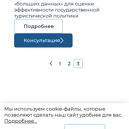
«больших данных» для оценки
эффективности государственной
туристической политики
Подробнее
Консультация
Навигация по запися
1
2
3
Назад
Мы используем cookie-файлы, которые
позволяют сделать наш сайт удобнее для вас..
Подробнее…
Восточный центр