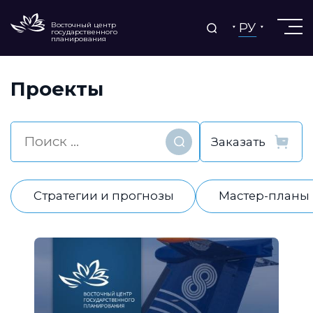
РУ
Восточный центр
государственного
планирования
Проекты
Найти
Стратегии и прогнозы
Мастер-планы