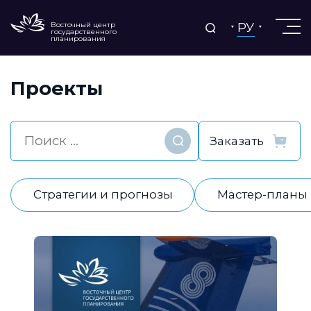
РУ
Восточный центр
государственного
планирования
Проекты
Найти
Стратегии и прогнозы
Мастер-планы