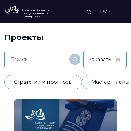
РУ
Восточный центр
государственного
планирования
Проекты
Найти
Стратегии и прогнозы
Мастер-планы