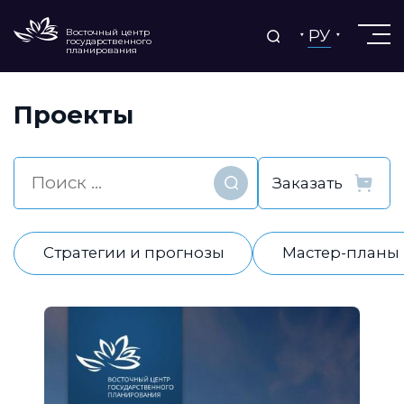
РУ
Восточный центр
государственного
планирования
Проекты
Найти
Стратегии и прогнозы
Мастер-планы