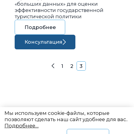
«больших данных» для оценки
эффективности государственной
туристической политики
Подробнее
Консультация
Навигация по запися
1
2
3
Назад
Мы используем cookie-файлы, которые
позволяют сделать наш сайт удобнее для вас..
Подробнее…
Восточный центр