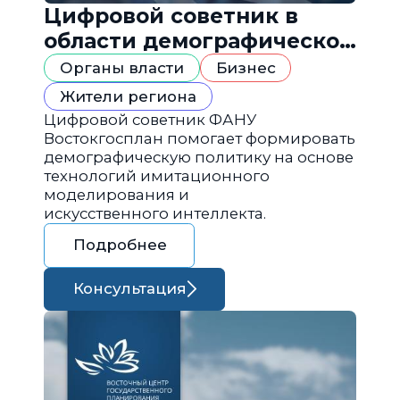
Цифровой советник в
области демографической
политики
Органы власти
Бизнес
Жители региона
Цифровой советник ФАНУ
Востокгосплан помогает формировать
демографическую политику на основе
технологий имитационного
моделирования и
искусственного интеллекта.
Подробнее
Консультация